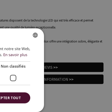
atures disposent de la technologie LED qui est très efficace et permet
nt une qualité de lumière exceptionnelle.
PIXEL intégrée dans les dalles Ceilux offre une intégration sobre, élégante et
ant notre site Web,
DUTCH
l'éclairage au plafond.
s.
En savoir plus
FRENCH
ENGLISH
Non classifiés
JE VEUX UN DEVIS
>>
JE VOUDRAIS PLUS D'INFORMATION
>>
EPTER TOUT