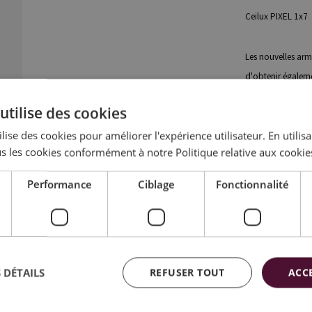
Ceilux PIXEL 1x7
Les nouvelles arm
d'obtenir égaleme
utilise des cookies
La lumière Ceilux 
lise des cookies pour améliorer l'expérience utilisateur. En utilis
fonctionnelle de 
s les cookies conformément à notre Politique relative aux cookie
Performance
Ciblage
Fonctionnalité
<
RETOUR
 DÉTAILS
REFUSER TOUT
ACC
First came the...