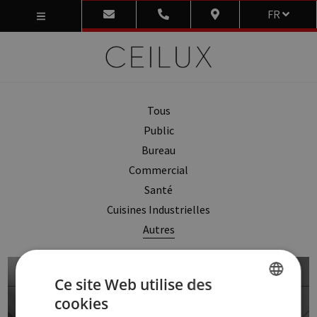
FR
Tous
Public
Bureau
Commercial
Santé
Cuisines Industrielles
Autres
Ce site Web utilise des
cookies
DUTCH