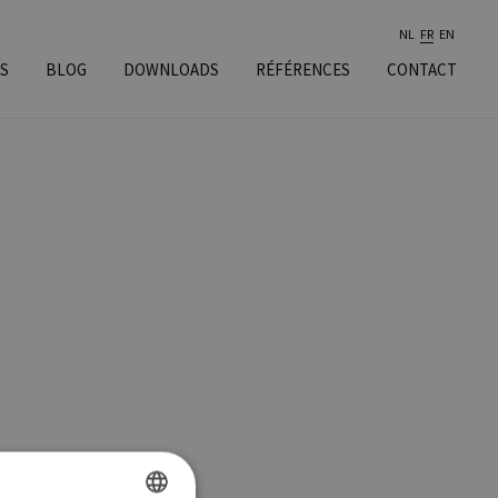
NL
FR
EN
S
BLOG
DOWNLOADS
RÉFÉRENCES
CONTACT