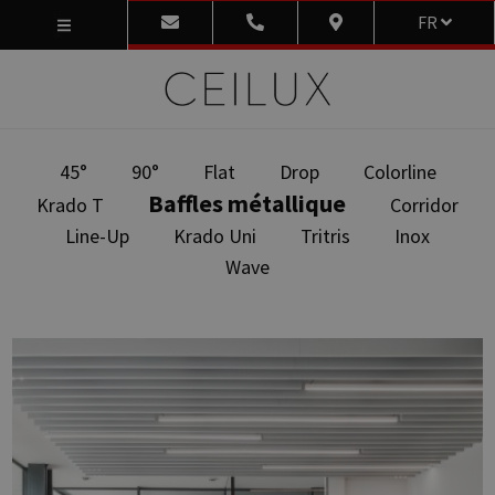
FR
45°
90°
Flat
Drop
Colorline
Baffles métallique
Krado T
Corridor
Line-Up
Krado Uni
Tritris
Inox
Wave