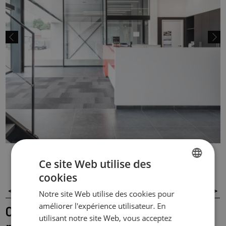
Ce site Web utilise des
cookies
DUTCH
<
PRÉCÉ.
TOUS
SUIVANT
>
Notre site Web utilise des cookies pour
FRENCH
améliorer l'expérience utilisateur. En
Ceilux plafond eclairage Baffles
ENGLISH
utilisant notre site Web, vous acceptez