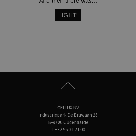
And then there was...
LIGHT!
CEILUX NV
Industriepark De Bruwaan 28
B-9700 Oudenaarde
T
+32 55 31 21 00