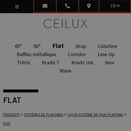
FR
Flat
45°
90°
Drop
Colorline
Baffles métallique
Corridor
Line-Up
Tritris
Krado T
Krado Uni
Inox
Wave
FLAT
>
>
>
PRODUITS
SYSTÈMES DE PLAFONDS
LAY-IN SYSTÈME DE FAUX PLAFOND
FLAT