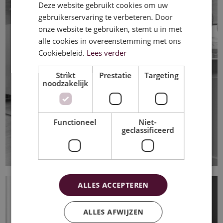
Deze website gebruikt cookies om uw
FRENCH
gebruikerservaring te verbeteren. Door
ENGLISH
onze website te gebruiken, stemt u in met
alle cookies in overeenstemming met ons
Cookiebeleid.
Lees verder
Strikt
Prestatie
Targeting
noodzakelijk
Functioneel
Niet-
geclassificeerd
INFRALIGNE
ALLES ACCEPTEREN
ALLES AFWIJZEN