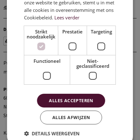
onze website te gebruiken, stemt u in met
(10x)
45°
alle cookies in overeenstemming met ons
Cookiebeleid.
Lees verder
Download hieronder de technische fiche(s):
Strikt
Prestatie
Targeting
noodzakelijk
Functioneel
Niet-
Pulsierooster voorzien van 12 of 24 leidschoepen (163 x 200
geclassificeerd
mm) die zorgen voor een regelmatige luchtverspreiding.
PRODUCT INFO
600 x 600 mm
ALLES ACCEPTEREN
Natlak afwerking
Standaardkleur: metaalzilver of wit
ALLES AFWIJZEN
Kan voorzien worden met plenum.
DETAILS WEERGEVEN