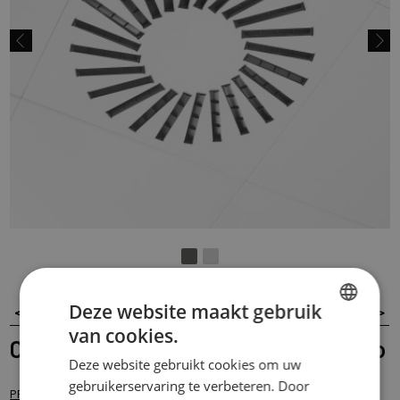
Deze website maakt gebruik
<
VORIGE
ALL
VOLGENDE
>
van cookies.
DUTCH
Ceilux plafond verlichting 45° Ventilo
Deze website gebruikt cookies om uw
FRENCH
gebruikerservaring te verbeteren. Door
>
>
>
PRODUCTEN
METALEN SYSTEEMPLAFOND
CLIP-IN PLAFONDSYSTEEM
ENGLISH