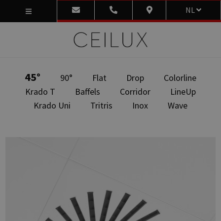
NL
45°
90°
Flat
Drop
Colorline
Krado T
Baffels
Corridor
LineUp
Krado Uni
Tritris
Inox
Wave