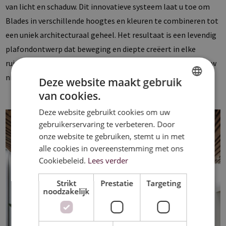
van licht en schaduw. Dit innovatieve systeem laat u toe om
Blades in verschillende hoogtes en kleuren te combineren tot
een uniek architecturaal geheel. Het resultaat is een levendig
plafondontwerp dat beweging en diepte creëert in elke
ruimte. Wave tilt het concept van een plafond naar een nieuw
niveau van architecturale expressie.
Deze website maakt gebruik
van cookies.
DUTCH
Deze website gebruikt cookies om uw
FRENCH
gebruikerservaring te verbeteren. Door
ENGLISH
onze website te gebruiken, stemt u in met
alle cookies in overeenstemming met ons
Cookiebeleid.
Lees verder
Strikt
Prestatie
Targeting
noodzakelijk