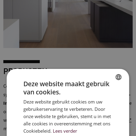
PRODUCTEN
Deze website maakt gebruik
Ceilux biedt een
uitgebreid gamma
aan metalen
van cookies.
DUTCH
systeemplafonds met geïntegreerde verlichting aan. De
Clip-
Deze website gebruikt cookies om uw
In
plafondsystemen bieden de strakste vormgeving dankzij de
FRENCH
gebruikerservaring te verbeteren. Door
onzichtbare ophangstructuur waarin de plafondpanelen
ENGLISH
onze website te gebruiken, stemt u in met
worden geklikt. Bij de afwerking heeft u de keuze tussen de
45°
alle cookies in overeenstemming met ons
met een minimale V-groef tussen de tegels en de
90°
waarbij
Cookiebeleid.
Lees verder