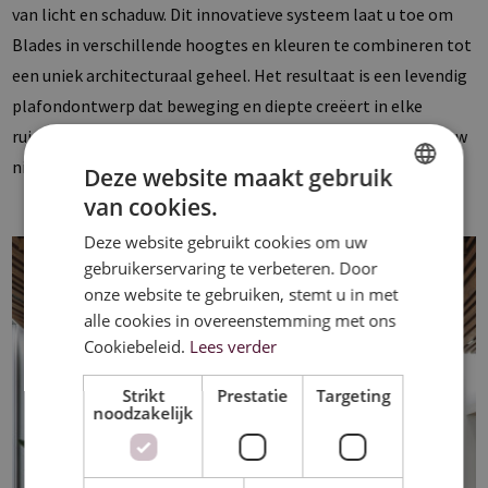
van licht en schaduw. Dit innovatieve systeem laat u toe om
Blades in verschillende hoogtes en kleuren te combineren tot
een uniek architecturaal geheel. Het resultaat is een levendig
plafondontwerp dat beweging en diepte creëert in elke
ruimte. Wave tilt het concept van een plafond naar een nieuw
niveau van architecturale expressie.
Deze website maakt gebruik
van cookies.
DUTCH
Deze website gebruikt cookies om uw
FRENCH
gebruikerservaring te verbeteren. Door
ENGLISH
onze website te gebruiken, stemt u in met
alle cookies in overeenstemming met ons
Cookiebeleid.
Lees verder
Strikt
Prestatie
Targeting
noodzakelijk